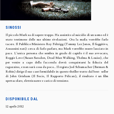
SINOSSI
Il piccolo Mark sa di sapere troppo. Ha assistito al suicidio di un uomo ed è
stato testimone delle sue ultime rivelazioni. Ora la mafia vorrebbe farlo
tacere. Il Pubblico Ministero Roy Foltrigg (Tommy Lee Jones, Il fuggitivo,
Assassini nati) cerca di farlo parlare, ma Mark vorrebbe essere lasciato in
pace. L’unica persona che sembra in grado di capirlo è il suo avvocato,
Reggie Love (Susan Saradon, Dead Man Walking, Thelma & Louise), che
per venire a capo della faccenda dovrà conquistarsi la fiducia del
ragazzino, e non sarà cosa da poco… Il regista Joel Schumacher (Batman &
Robin) dirige il suo cast formidabile in questo thriller tratto dal best- seller
di John Grisham (Il Socio, Il Rapporto Pelican); il risultato è un film
spettacolare, elettrizzante e carico di tensione.
DISPONIBILE DAL
12 aprile 2012