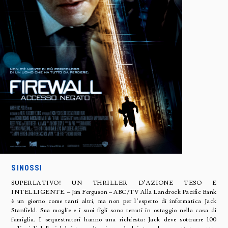
SINOSSI
SUPERLATIVO! UN THRILLER D’AZIONE TESO E
INTELLIGENTE. – Jim Ferguson – ABC/TV Alla Landrock Pacific Bank
è un giorno come tanti altri, ma non per l’esperto di informatica Jack
Stanfield. Sua moglie e i suoi figli sono tenuti in ostaggio nella casa di
famiglia. I sequestratori hanno una richiesta: Jack deve sottrarre 100