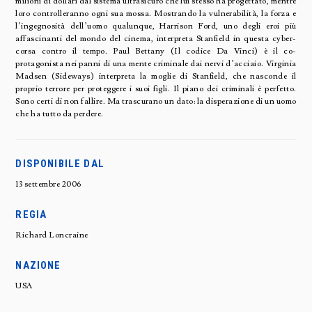
milioni di dollari dal sistema ultrasicuro che lui stesso ha progettato, mentre
loro controlleranno ogni sua mossa. Mostrando la vulnerabilità, la forza e
l’ingegnosità dell’uomo qualunque, Harrison Ford, uno degli eroi più
affascinanti del mondo del cinema, interpreta Stanfield in questa cyber-
corsa contro il tempo. Paul Bettany (Il codice Da Vinci) è il co-
protagonista nei panni di una mente criminale dai nervi d’acciaio. Virginia
Madsen (Sideways) interpreta la moglie di Stanfield, che nasconde il
proprio terrore per proteggere i suoi figli. Il piano dei criminali è perfetto.
Sono certi di non fallire. Ma trascurano un dato: la disperazione di un uomo
che ha tutto da perdere.
DISPONIBILE DAL
13 settembre 2006
REGIA
Richard Loncraine
NAZIONE
USA