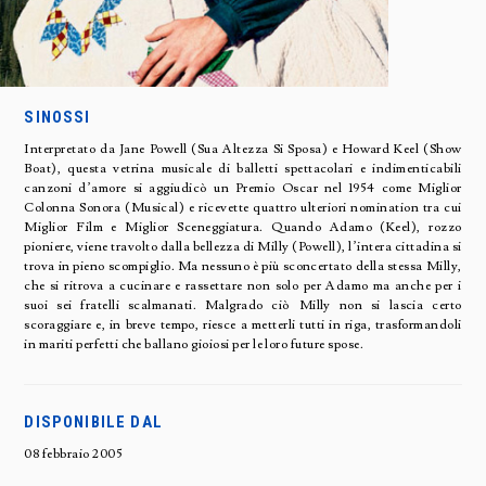
SINOSSI
Interpretato da Jane Powell (Sua Altezza Si Sposa) e Howard Keel (Show
Boat), questa vetrina musicale di balletti spettacolari e indimenticabili
canzoni d’amore si aggiudicò un Premio Oscar nel 1954 come Miglior
Colonna Sonora (Musical) e ricevette quattro ulteriori nomination tra cui
Miglior Film e Miglior Sceneggiatura. Quando Adamo (Keel), rozzo
pioniere, viene travolto dalla bellezza di Milly (Powell), l’intera cittadina si
trova in pieno scompiglio. Ma nessuno è più sconcertato della stessa Milly,
che si ritrova a cucinare e rassettare non solo per Adamo ma anche per i
suoi sei fratelli scalmanati. Malgrado ciò Milly non si lascia certo
scoraggiare e, in breve tempo, riesce a metterli tutti in riga, trasformandoli
in mariti perfetti che ballano gioiosi per le loro future spose.
DISPONIBILE DAL
08 febbraio 2005