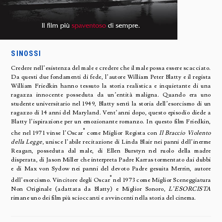
SINOSSI
Credere nell’esistenza del male e credere che il male possa essere scacciato.
Da questi due fondamenti di fede, l’autore William Peter Blatty e il regista
William Friedkin hanno tessuto la storia realistica e inquietante di una
ragazza innocente posseduta da un’entità maligna. Quando era uno
studente universitario nel 1949, Blatty sentì la storia dell’esorcismo di un
ragazzo di 14 anni del Maryland. Vent’anni dopo, questo episodio diede a
Blatty l’ispirazione per un emozionante romanzo. In questo film Friedkin,
®
che nel 1971 vinse l’Oscar
come Miglior Regista con
Il Braccio Violento
della Legge
, unisce l’abile recitazione di Linda Blair nei panni dell’inerme
Reagan, posseduta dal male, di Ellen Burstyn nel ruolo della madre
disperata, di Jason Miller che interpreta Padre Karras tormentato dai dubbi
e di Max von Sydow nei panni del devoto Padre gesuita Merrin, autore
®
dell’esorcismo. Vincitore degli Oscar
nel 1973 come Miglior Sceneggiatura
Non Originale (adattata da Blatty) e Miglior Sonoro,
L’ESORCISTA
rimane uno dei film più scioccanti e avvincenti nella storia del cinema.