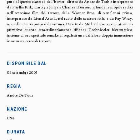
puro di questo classico dell’horror, diretto da Andre de Toth e interpretato
da Phyllis Kirk, Carolyn Jones e Charles Bronson, affonda le proprie radici
nell’omonimo film del terrore della Warner Bros. di vent’anni prima,
interpretato da Lionel Atwill, nel ruolo dello scultore folle, e da Fay Wray,
in quello di una potenziale vittima. Diretto da Michael Curtiz e girato in un
primitivo quanto straordinariamente efficace Technicolor bicromatico,
insieme al suo spettrale remake vi regalerà una deliziosa doppia immersione
in un mare cereo di terrore.
DISPONIBILE DAL
06 settembre 2005
REGIA
Andre De Toth
NAZIONE
USA
DURATA