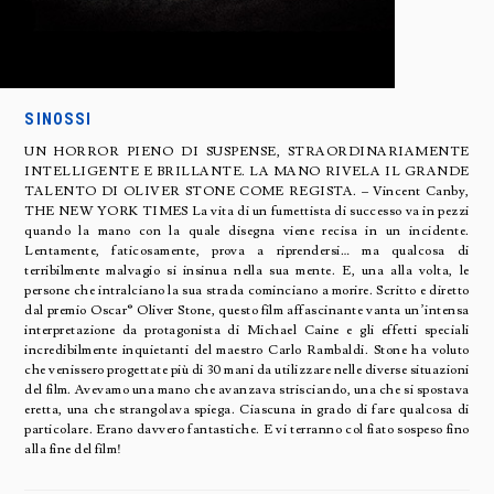
SINOSSI
UN HORROR PIENO DI SUSPENSE, STRAORDINARIAMENTE
INTELLIGENTE E BRILLANTE. LA MANO RIVELA IL GRANDE
TALENTO DI OLIVER STONE COME REGISTA. – Vincent Canby,
THE NEW YORK TIMES La vita di un fumettista di successo va in pezzi
quando la mano con la quale disegna viene recisa in un incidente.
Lentamente, faticosamente, prova a riprendersi… ma qualcosa di
terribilmente malvagio si insinua nella sua mente. E, una alla volta, le
persone che intralciano la sua strada cominciano a morire. Scritto e diretto
dal premio Oscar® Oliver Stone, questo film affascinante vanta un’intensa
interpretazione da protagonista di Michael Caine e gli effetti speciali
incredibilmente inquietanti del maestro Carlo Rambaldi. Stone ha voluto
che venissero progettate più di 30 mani da utilizzare nelle diverse situazioni
del film. Avevamo una mano che avanzava strisciando, una che si spostava
eretta, una che strangolava spiega. Ciascuna in grado di fare qualcosa di
particolare. Erano davvero fantastiche. E vi terranno col fiato sospeso fino
alla fine del film!