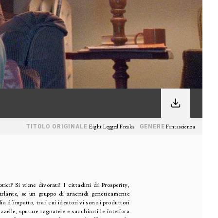
TITOLO ORIGINALE
GENERE
Eight Legged Freaks
Fantascienza
ici? Si viene divorati! I cittadini di Prosperity,
 urlante, se un gruppo di aracnidi geneticamente
a d’impatto, tra i cui ideatori vi sono i produttori
lle, sputare ragnatele e succhiarti le interiora