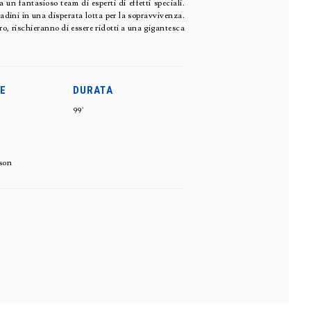
un fantasioso team di esperti di effetti speciali.
adini in una disperata lotta per la sopravvivenza.
ero, rischieranno di essere ridotti a una gigantesca
E
DURATA
99'
sson