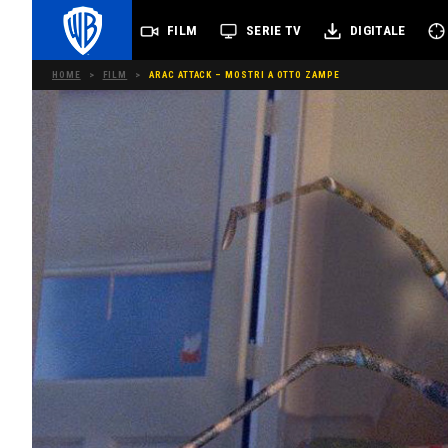
FILM
SERIE TV
DIGITALE
HOME
>
FILM
>
ARAC ATTACK – MOSTRI A OTTO ZAMPE