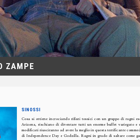
TO ZAMPE
SINOSSI
Cosa si ottiene incrociando rifiuti tossici con un gruppo di ragni esot
Arizona, rischiano di diventare tutti un enorme buffet variegato e
modificati riusciranno ad avere la meglio in questa terrificante commedi
di Independence Day e Godzilla. Ragni in grado di saltare come gazze