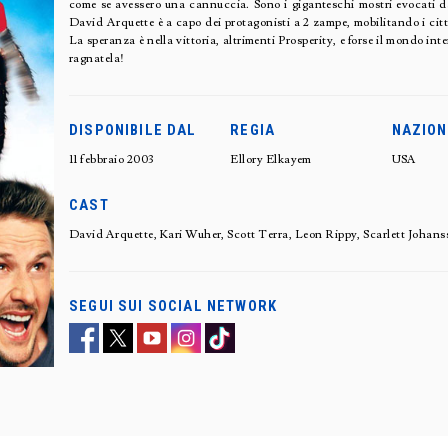
come se avessero una cannuccia. Sono i giganteschi mostri evocati da 
David Arquette è a capo dei protagonisti a 2 zampe, mobilitando i citt
La speranza è nella vittoria, altrimenti Prosperity, e forse il mondo int
ragnatela!
DISPONIBILE DAL
REGIA
NAZION
11 febbraio 2003
Ellory Elkayem
USA
CAST
David Arquette, Kari Wuher, Scott Terra, Leon Rippy, Scarlett Johan
SEGUI SUI SOCIAL NETWORK