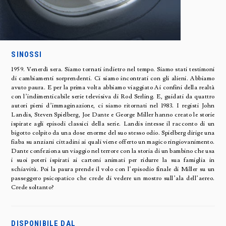
SINOSSI
1959. Venerdì sera. Siamo tornati indietro nel tempo. Siamo stati testimoni
di cambiamenti sorprendenti. Ci siamo incontrati con gli alieni. Abbiamo
avuto paura. E per la prima volta abbiamo viaggiato Ai confini della realtà
con l’indimenticabile serie televisiva di Rod Serling. E, guidati da quattro
autori pieni d’immaginazione, ci siamo ritornati nel 1983. I registi John
Landis, Steven Spielberg, Joe Dante e George Miller hanno creato le storie
ispirate agli episodi classici della serie. Landis intesse il racconto di un
bigotto colpito da una dose enorme del suo stesso odio. Spielberg dirige una
fiaba su anziani cittadini ai quali viene offerto un magico ringiovanimento.
Dante confeziona un viaggio nel terrore con la storia di un bambino che usa
i suoi poteri ispirati ai cartoni animati per ridurre la sua famiglia in
schiavitù. Poi la paura prende il volo con l’episodio finale di Miller su un
passeggero psicopatico che crede di vedere un mostro sull’ala dell’aereo.
Crede soltanto?
DISPONIBILE DAL