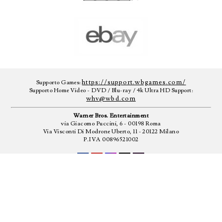
https://support.wbgames.com/
Supporto Games:
Supporto Home Video - DVD / Blu-ray / 4k Ultra HD Support:
whv@wbd.com
Warner Bros. Entertainment
via Giacomo Puccini, 6 - 00198 Roma
Via Visconti Di Modrone Uberto, 11 - 20122 Milano
P.IVA 00896521002
-
-
CONDIZIONI D'UTILIZZO
PRIVACY POLICY
UTILIZZO DEI
COOKIE
CREDITI NON CONTRATTUALI