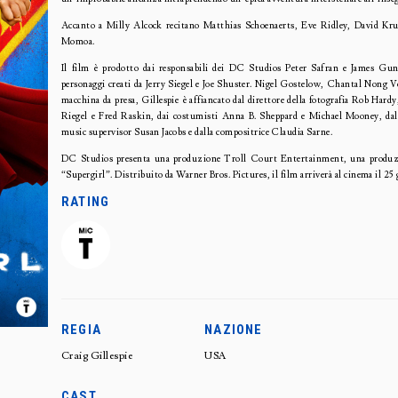
Accanto a Milly Alcock recitano
Matthias Schoenaerts, Eve Ridley, David Kr
Momoa
.
Il film è prodotto dai responsabili dei DC Studios Peter Safran e James Gun
personaggi creati da Jerry Siegel e Joe Shuster. Nigel Gostelow, Chantal Nong Vo
macchina da presa, Gillespie è affiancato dal direttore della fotografia Rob Hard
Riegel e Fred Raskin, dai costumisti Anna B. Sheppard e Michael Mooney, dal 
music supervisor Susan Jacobs e dalla compositrice Claudia Sarne.
DC Studios presenta una produzione Troll Court Entertainment, una produz
“Supergirl”. Distribuito da Warner Bros. Pictures, il film arriverà al cinema il 2
RATING
REGIA
NAZIONE
Craig Gillespie
USA
CAST