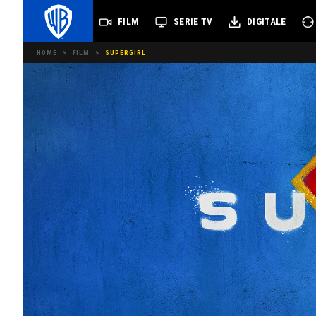
FILM
SERIE TV
DIGITALE
HOME
>
FILM
>
SUPERGIRL