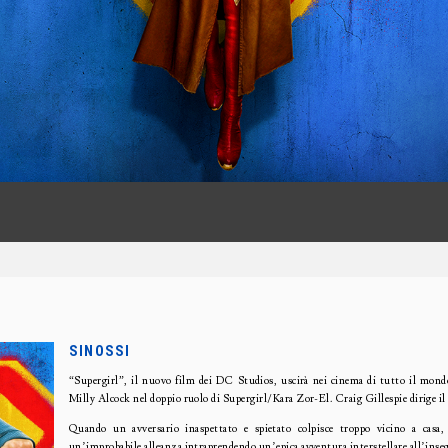
SINOSSI
“Supergirl”, il nuovo film dei DC Studios, uscirà nei cinema di tutto il mondo
Milly Alcock nel doppio ruolo di Supergirl/Kara Zor-El. Craig Gillespie dirige il
Quando un avversario inaspettato e spietato colpisce troppo vicino a casa, 
un’improbabile alleanza intraprendendo un’epica avventura interstellare all’insegn