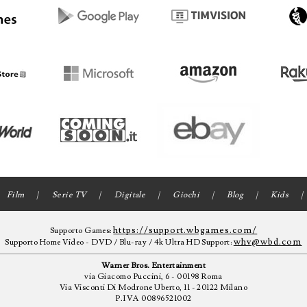
Film
Serie TV
Digitale
Giochi
Blog
Kids
https://support.wbgames.com/
Supporto Games:
whv@wbd.com
Supporto Home Video - DVD / Blu-ray / 4k Ultra HD Support:
Warner Bros. Entertainment
via Giacomo Puccini, 6 - 00198 Roma
Via Visconti Di Modrone Uberto, 11 - 20122 Milano
P.IVA 00896521002