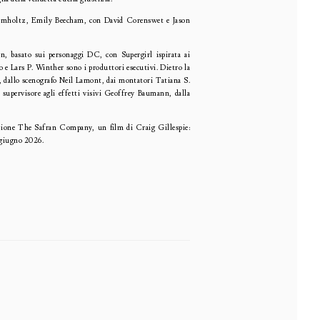
umholtz,
Emily Beecham, con David Corenswet e Jason
n, basato sui personaggi DC, con Supergirl ispirata ai
 e Lars P. Winther sono i produttori esecutivi. Dietro la
y, dallo scenografo Neil Lamont, dai montatori Tatiana S.
supervisore agli effetti visivi Geoffrey Baumann, dalla
ione The Safran Company, un film di Craig Gillespie:
5 giugno 2026.