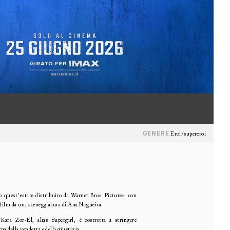
GENERE
Eroi/supereroi
 quest’estate distribuito da Warner Bros. Pictures, con
 film da una sceneggiatura di Ana Nogueira.
Kara Zor-El, alias Supergirl, è costretta a stringere
a della vendetta e della giustizia.