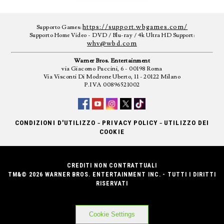
https://support.wbgames.com/
Supporto Games:
Supporto Home Video - DVD / Blu-ray / 4k Ultra HD Support:
whv@wbd.com
Warner Bros. Entertainment
via Giacomo Puccini, 6 - 00198 Roma
Via Visconti Di Modrone Uberto, 11 - 20122 Milano
P.IVA 00896521002
-
-
CONDIZIONI D'UTILIZZO
PRIVACY POLICY
UTILIZZO DEI
COOKIE
CREDITI NON CONTRATTUALI
TM&© 2026 WARNER BROS. ENTERTAINMENT INC. - TUTTI I DIRITTI
RISERVATI
Cookie Settings