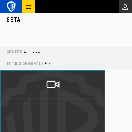
SETA
GENERE
Drammatico
TITOLO ORIGINALE
Silk