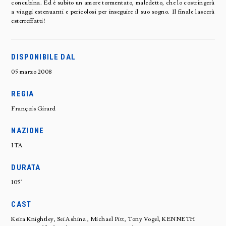
concubina. Ed è subito un amore tormentato, maledetto, che lo costringerà
a viaggi estenuanti e pericolosi per inseguire il suo sogno. Il finale lascerà
esterreffatti!
DISPONIBILE DAL
05 marzo 2008
REGIA
François Girard
NAZIONE
ITA
DURATA
105'
CAST
Keira Knightley, Sei Ashina , Michael Pitt, Tony Vogel, KENNETH