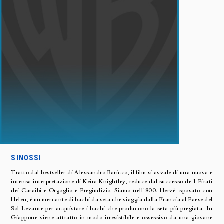
SINOSSI
Tratto dal bestseller di Alessandro Baricco, il film si avvale di una nuova e
intensa interpretazione di Keira Knightley, reduce dal successo de I Pirati
dei Caraibi e Orgoglio e Pregiudizio. Siamo nell’800. Hervè, sposato con
Helen, è un mercante di bachi da seta che viaggia dalla Francia al Paese del
Sol Levante per acquistare i bachi che producono la seta più pregiata. In
Giappone viene attratto in modo irresistibile e ossessivo da una giovane