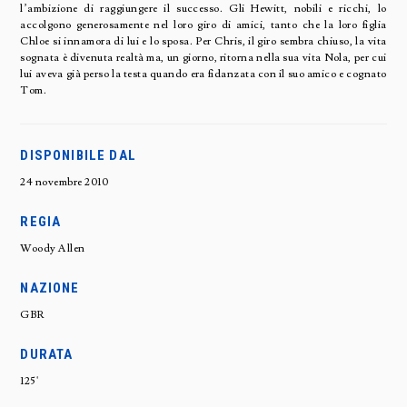
l’ambizione di raggiungere il successo. Gli Hewitt, nobili e ricchi, lo
accolgono generosamente nel loro giro di amici, tanto che la loro figlia
Chloe si innamora di lui e lo sposa. Per Chris, il giro sembra chiuso, la vita
sognata è divenuta realtà ma, un giorno, ritorna nella sua vita Nola, per cui
lui aveva già perso la testa quando era fidanzata con il suo amico e cognato
Tom.
DISPONIBILE DAL
24 novembre 2010
REGIA
Woody Allen
NAZIONE
GBR
DURATA
125'