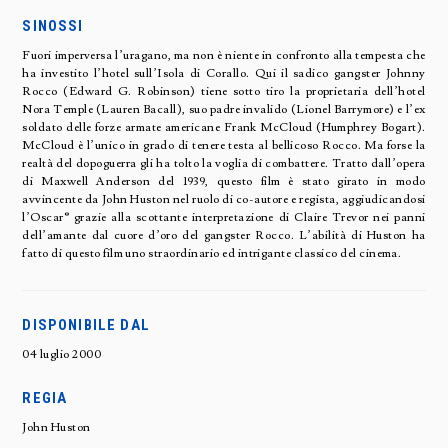
SINOSSI
Fuori imperversa l’uragano, ma non è niente in confronto alla tempesta che
ha investito l’hotel sull’Isola di Corallo. Qui il sadico gangster Johnny
Rocco (Edward G. Robinson) tiene sotto tiro la proprietaria dell’hotel
Nora Temple (Lauren Bacall), suo padre invalido (Lionel Barrymore) e l’ex
soldato delle forze armate americane Frank McCloud (Humphrey Bogart).
McCloud è l’unico in grado di tenere testa al bellicoso Rocco. Ma forse la
realtà del dopoguerra gli ha tolto la voglia di combattere. Tratto dall’opera
di Maxwell Anderson del 1939, questo film è stato girato in modo
avvincente da John Huston nel ruolo di co-autore e regista, aggiudicandosi
l’Oscar® grazie alla scottante interpretazione di Claire Trevor nei panni
dell’amante dal cuore d’oro del gangster Rocco. L’abilità di Huston ha
fatto di questo film uno straordinario ed intrigante classico del cinema.
DISPONIBILE DAL
04 luglio 2000
REGIA
John Huston