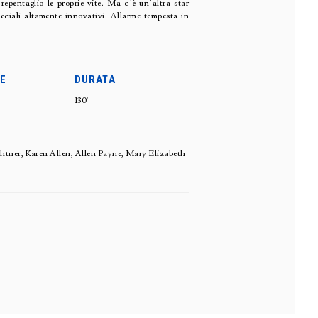
epentaglio le proprie vite. Ma c’è un’altra star
peciali altamente innovativi. Allarme tempesta in
E
DURATA
130'
htner, Karen Allen, Allen Payne, Mary Elizabeth