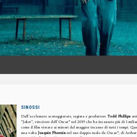
SINOSSI
Dall’acclamato sceneggiatore, regista e produttore
Todd Phillips
arr
“Joker”, vincitore dell’Oscar® nel 2019 che ha incassato più di 1 milia
come il film vietato ai minori dal maggior incasso di tutti i tempi. 
una volta
Joaquin Phoenix
nel suo doppio ruolo da Oscar®, di Arthur F