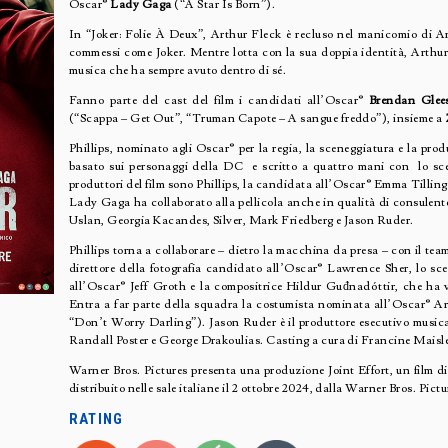
Oscar®
Lady Gaga
(“A Star Is Born”).
In “Joker: Folie À Deux”, Arthur Fleck è recluso nel manicomio di Ar
commessi come Joker. Mentre lotta con la sua doppia identità, Arthur
musica che ha sempre avuto dentro di sé.
Fanno parte del cast del film i candidati all’Oscar®
Brendan Glee
(“Scappa – Get Out”, “Truman Capote – A sangue freddo”), insieme a
Phillips, nominato agli Oscar® per la regia, la sceneggiatura e la produ
basato sui personaggi della DC e scritto a quattro mani con lo s
produttori del film sono Phillips, la candidata all’Oscar® Emma Tillin
Lady Gaga ha collaborato alla pellicola anche in qualità di consulent
Uslan, Georgia Kacandes, Silver, Mark Friedberg e Jason Ruder.
Phillips torna a collaborare – dietro la macchina da presa – con il team
direttore della fotografia candidato all’Oscar® Lawrence Sher, lo s
all’Oscar® Jeff Groth e la compositrice Hildur Guđnadóttir, che ha vi
Entra a far parte della squadra la costumista nominata all’Oscar® A
“Don’t Worry Darling”). Jason Ruder è il produttore esecutivo musical
Randall Poster e George Drakoulias. Casting a cura di Francine Maisle
Warner Bros. Pictures presenta una produzione Joint Effort, un film di 
distribuito nelle sale italiane il 2 ottobre 2024, dalla Warner Bros. Pictu
RATING