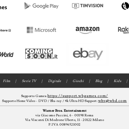
Film
Serie TV
Digitale
Giochi
Blog
Kids
https://support.wbgames.com/
Supporto Games:
whv@wbd.com
Supporto Home Video - DVD / Blu-ray / 4k Ultra HD Support:
Warner Bros. Entertainment
via Giacomo Puccini, 6 - 00198 Roma
Via Visconti Di Modrone Uberto, 11 - 20122 Milano
P.IVA 00896521002