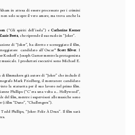
kham in attesa di essere processato per i crimini
 non solo scopre il vero amore, ma trova anche la
son
(“Gli spiriti dell’isola”) e
Catherine Keener
Zazie Beetz
, che riprende il suo ruolo in “Joker”.
zione di “Joker”, ha diretto e sceneggiato il film,
ceneggiatore candidato all’Oscar®
Scott Silver
. I
ger Koskoff e Joseph Garner mentre la protagonista
e musicale. I produttori esecutivi sono Michael E.
 di filmmakers già autore di “Joker” che include il
cenografo Mark Friedberg, il montatore candidato
nto la statuetta per il suo lavoro nel primo film.
rianne Phillips (“C’era una volta a… Hollywood”,
e del film, mentre i supervisori alle musiche sono
r (i film “Dune”, “Challengers”).
Todd Phillips, “Joker: Folie À Deux”. Il film sarà
res.