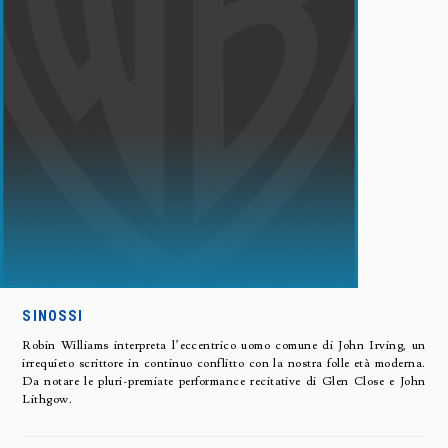
SINOSSI
Robin Williams interpreta l’eccentrico uomo comune di John Irving, un
irrequieto scrittore in continuo conflitto con la nostra folle età moderna.
Da notare le pluri-premiate performance recitative di Glen Close e John
Lithgow.