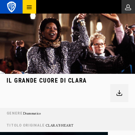
IL GRANDE CUORE DI CLARA
GENERE
Drammatico
TITOLO ORIGINALE
CLARA'S HEART