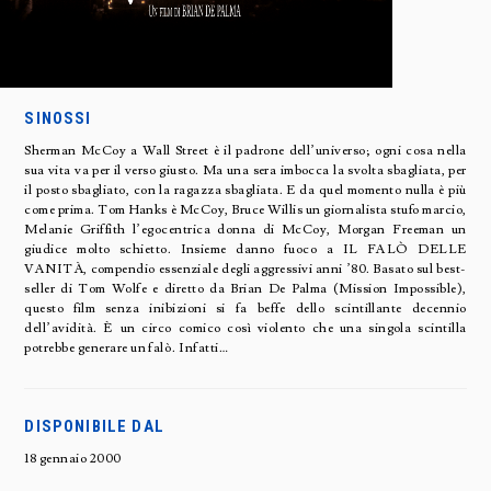
SINOSSI
Sherman McCoy a Wall Street è il padrone dell’universo; ogni cosa nella
sua vita va per il verso giusto. Ma una sera imbocca la svolta sbagliata, per
il posto sbagliato, con la ragazza sbagliata. E da quel momento nulla è più
come prima. Tom Hanks è McCoy, Bruce Willis un giornalista stufo marcio,
Melanie Griffith l’egocentrica donna di McCoy, Morgan Freeman un
giudice molto schietto. Insieme danno fuoco a IL FALÒ DELLE
VANITÀ, compendio essenziale degli aggressivi anni ’80. Basato sul best-
seller di Tom Wolfe e diretto da Brian De Palma (Mission Impossible),
questo film senza inibizioni si fa beffe dello scintillante decennio
dell’avidità. È un circo comico così violento che una singola scintilla
potrebbe generare un falò. Infatti…
DISPONIBILE DAL
18 gennaio 2000