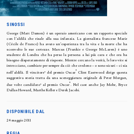
SINOSSI
George (Matt Damon) è un operaio americano con un rapporto speciale
con l’aldilà che risale alla sua infanzia. La giornalista francese Marie
(Cécile de France) ha avuto un’esperienza tra la vita e la morte che ha
sconvolto le sue certezze. Marcus (Frankie e George McLaren) è uno
studente di Londra che ha perso la persona a lui più cara e che ora ha
bisogno disperatamente di risposte. Mentre cercano la verità, le loro vite si
intrecciano, cambiate per sempre da ciò che credono – o sono sicuri – ci sia
®
nell’aldilà. Il vincitore* del premio Oscar
Clint Eastwood dirige questa
suggestiva storia tratta da una sceneggiatura originale di Peter Morgan,
®
due volte candidato* al premio Oscar
. Nel cast anche Jay Mohr, Bryce
Dallas Howard, Marthe Keller e Derek Jacobi.
DISPONIBILE DAL
24 maggio 2011
REGIA