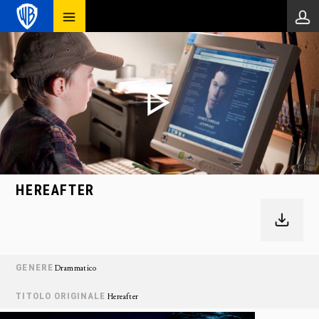
HEREAFTER
GENERE
Drammatico
TITOLO ORIGINALE
Hereafter