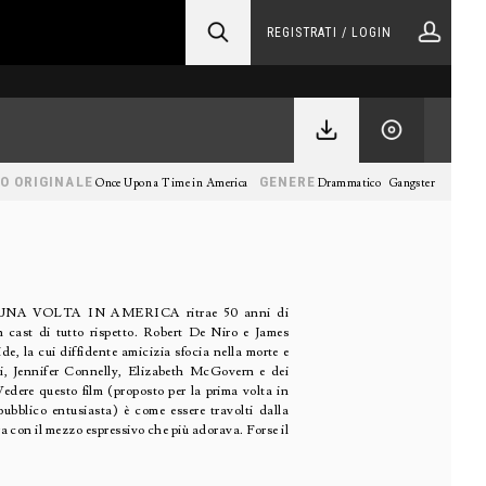
REGISTRATI / LOGIN
O ORIGINALE
GENERE
Once Upon a Time in America
Drammatico
Gangster
ERA UNA VOLTA IN AMERICA ritrae 50 anni di
n cast di tutto rispetto. Robert De Niro e James
e, la cui diffidente amicizia sfocia nella morte e
i, Jennifer Connelly, Elizabeth McGovern e dei
Vedere questo film (proposto per la prima volta in
ubblico entusiasta) è come essere travolti dalla
ra con il mezzo espressivo che più adorava. Forse il