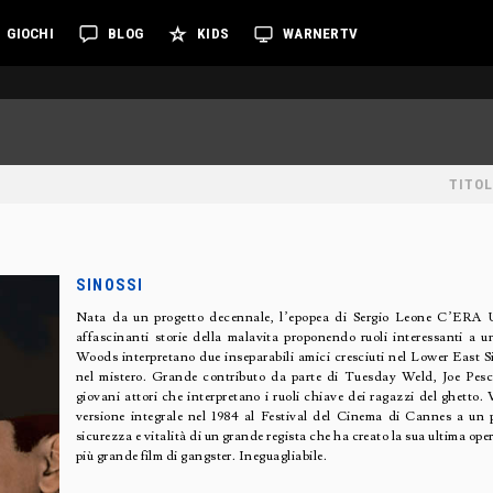
GIOCHI
BLOG
KIDS
WARNERTV
TITOL
SINOSSI
Nata da un progetto decennale, l’epopea di Sergio Leone C’
affascinanti storie della malavita proponendo ruoli interessanti a u
Woods interpretano due inseparabili amici cresciuti nel Lower East Sid
nel mistero. Grande contributo da parte di Tuesday Weld, Joe Pesc
giovani attori che interpretano i ruoli chiave dei ragazzi del ghetto. 
versione integrale nel 1984 al Festival del Cinema di Cannes a un p
sicurezza e vitalità di un grande regista che ha creato la sua ultima ope
più grande film di gangster. Ineguagliabile.