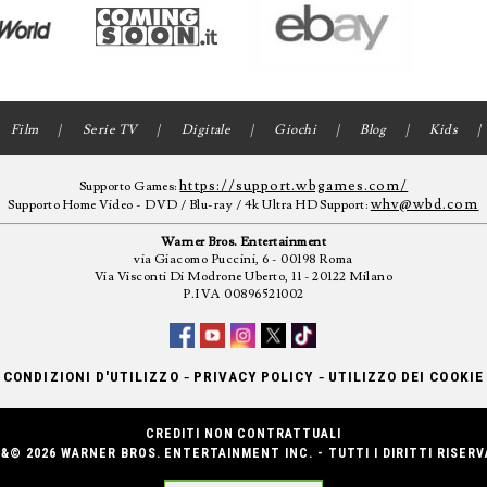
Film
Serie TV
Digitale
Giochi
Blog
Kids
https://support.wbgames.com/
Supporto Games:
whv@wbd.com
Supporto Home Video - DVD / Blu-ray / 4k Ultra HD Support:
Warner Bros. Entertainment
via Giacomo Puccini, 6 - 00198 Roma
Via Visconti Di Modrone Uberto, 11 - 20122 Milano
P.IVA 00896521002
-
-
CONDIZIONI D'UTILIZZO
PRIVACY POLICY
UTILIZZO DEI COOKIE
CREDITI NON CONTRATTUALI
&© 2026 WARNER BROS. ENTERTAINMENT INC. - TUTTI I DIRITTI RISERV