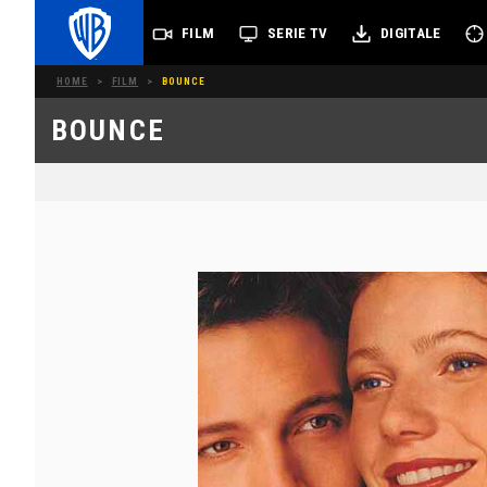
FILM
SERIE TV
DIGITALE
HOME
>
FILM
>
BOUNCE
BOUNCE