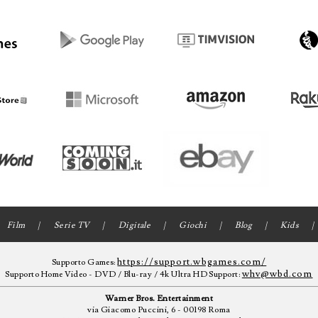
Film
Serie TV
Digitale
Giochi
Blog
Kids
https://support.wbgames.com/
Supporto Games:
whv@wbd.com
Supporto Home Video - DVD / Blu-ray / 4k Ultra HD Support:
Warner Bros. Entertainment
via Giacomo Puccini, 6 - 00198 Roma