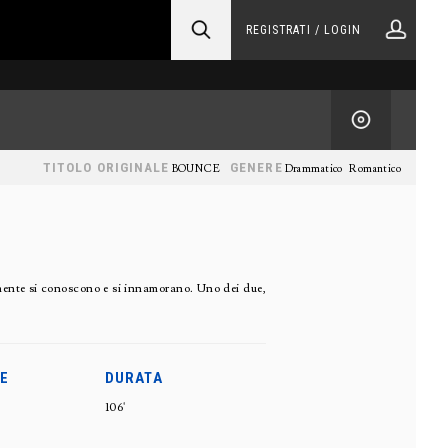
REGISTRATI / LOGIN
TITOLO ORIGINALE
GENERE
BOUNCE
Drammatico
Romantico
mente si conoscono e si innamorano. Uno dei due,
E
DURATA
106'