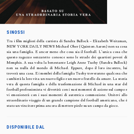
SINOSSI
Tra i film migliori della carriera di Sandra Bullock – Elizabeth Weitzman,
NEW YORK DAILY NEWS Michael Oher (Quinton Aaron) non sa cosa
sia una famiglia. E ancor meno che cosa sia il football. L’unica cosa che
questo ragazzo senzatetto conosce sono le strade dei quartieri poveri di
Memphis. A sua volta la benestante Leigh Anne Tuohy (Sandra Bullock)
non sa nulla del mondo di Michael. Eppure, dopo il loro incontro, lui
troverà una casa. E i membri della famiglia Tuohy troveranno qualcosa che
cambierà la loro vita: un nuovo figlio e un nuovo fratello da amare. La storia
vera di questa famiglia e della trasformazione di Michael in una star del
football professionista vi divertirà con i suoi momenti di azione sul campo e
vi emozionerà con i suoi momenti di autentica commozione. Unitevi allo
straordinario viaggio di un grande campione del football americano, che è
stato un vincitore prima ancora di mettere piede su un campo da gioco.
DISPONIBILE DAL