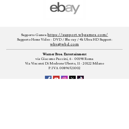
https://support.wbgames.com/
Supporto Games:
Supporto Home Video - DVD / Blu-ray / 4k Ultra HD Support:
whv@wbd.com
Warner Bros. Entertainment
via Giacomo Puccini, 6 - 00198 Roma
Via Visconti Di Modrone Uberto, 11 - 20122 Milano
P.IVA 00896521002
-
-
CONDIZIONI D'UTILIZZO
PRIVACY POLICY
UTILIZZO DEI
COOKIE
CREDITI NON CONTRATTUALI
TM&© 2026 WARNER BROS. ENTERTAINMENT INC. - TUTTI I DIRITTI
RISERVATI