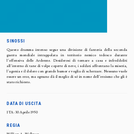
SINOSSI
Questo dramma intenso segue una divisione di fanteria della seconda
guerra mondiale intrappolata in territorio nemico tedesco durante
l’offensiva delle Ardenne. Desiderosi di tornare a casa e infreddoliti
all’interno di tane di volpe coperte di neve, i soldati affrontano la miseria,
l’agonia e il dolore con grande humor e voglia di scherzare. Nessuno vuole
essere un eroe, ma ognuno dà il meglio di sé in nome dell’eroismo che gli è
stato richiesto.
DATA DI USCITA
ITA: 30 Aprile 1950
REGIA