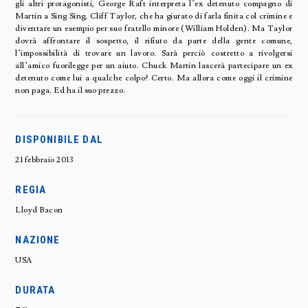
gli altri protagonisti, George Raft interpreta l’ex detenuto compagno di
Martin a Sing Sing, Cliff Taylor, che ha giurato di farla finita col crimine e
diventare un esempio per suo fratello minore (William Holden). Ma Taylor
dovrà affrontare il sospetto, il rifiuto da parte della gente comune,
l’impossibilità di trovare un lavoro. Sarà perciò costretto a rivolgersi
all’amico fuorilegge per un aiuto. Chuck Martin lascerà partecipare un ex
detenuto come lui a qualche colpo? Certo. Ma allora come oggi il crimine
non paga. Ed ha il suo prezzo.
DISPONIBILE DAL
21 febbraio 2013
REGIA
Lloyd Bacon
NAZIONE
USA
DURATA