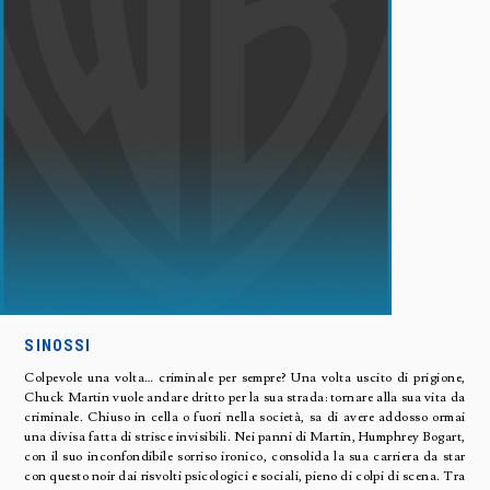
SINOSSI
Colpevole una volta… criminale per sempre? Una volta uscito di prigione,
Chuck Martin vuole andare dritto per la sua strada: tornare alla sua vita da
criminale. Chiuso in cella o fuori nella società, sa di avere addosso ormai
una divisa fatta di strisce invisibili. Nei panni di Martin, Humphrey Bogart,
con il suo inconfondibile sorriso ironico, consolida la sua carriera da star
con questo noir dai risvolti psicologici e sociali, pieno di colpi di scena. Tra