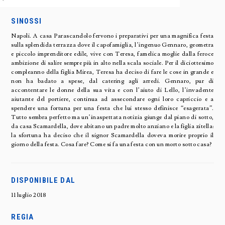
SINOSSI
Napoli. A casa Parascandolo fervono i preparativi per una magnifica festa
sulla splendida terrazza dove il capofamiglia, l’ingenuo Gennaro, geometra
e piccolo imprenditore edile, vive con Teresa, famelica moglie dalla feroce
ambizione di salire sempre più in alto nella scala sociale. Per il diciottesimo
compleanno della figlia Mirea, Teresa ha deciso di fare le cose in grande e
non ha badato a spese, dal catering agli arredi. Gennaro, pur di
accontentare le donne della sua vita e con l’aiuto di Lello, l’invadente
aiutante del portiere, continua ad assecondare ogni loro capriccio e a
spendere una fortuna per una festa che lui stesso definisce “esagerata”.
Tutto sembra perfetto ma un’inaspettata notizia giunge dal piano di sotto,
da casa Scamardella, dove abitano un padre molto anziano e la figlia zitella:
la sfortuna ha deciso che il signor Scamardella doveva morire proprio il
giorno della festa. Cosa fare? Come si fa una festa con un morto sotto casa?
DISPONIBILE DAL
11 luglio 2018
REGIA