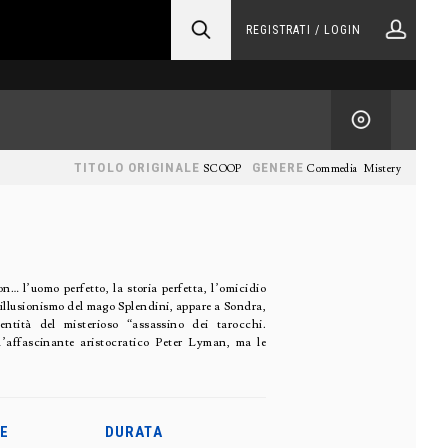
REGISTRATI / LOGIN
TITOLO ORIGINALE
GENERE
SCOOP
Commedia
Mistery
n… l’uomo perfetto, la storia perfetta, l’omicidio
i illusionismo del mago Splendini, appare a Sondra,
entità del misterioso “assassino dei tarocchi.
 l’affascinante aristocratico Peter Lyman, ma le
E
DURATA