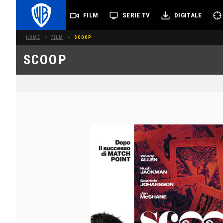
FILM
SERIE TV
DIGITALE
HOME
>
FILM
>
SCOOP
SCOOP