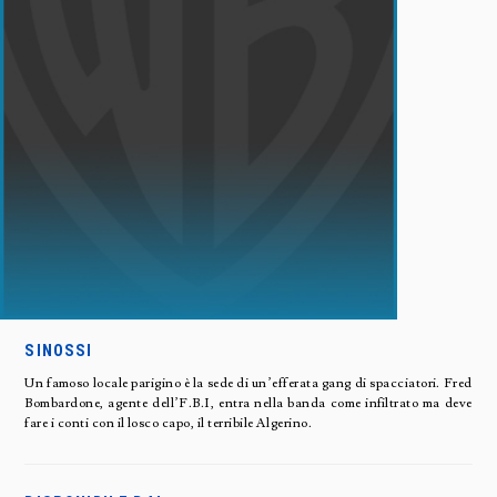
SINOSSI
Un famoso locale parigino è la sede di un’efferata gang di spacciatori. Fred
Bombardone, agente dell’F.B.I, entra nella banda come infiltrato ma deve
fare i conti con il losco capo, il terribile Algerino.