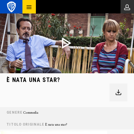
È NATA UNA STAR?
GENERE
Commedia
TITOLO ORIGINALE
È nata una star?