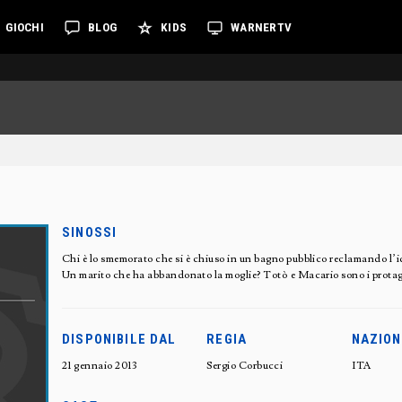
GIOCHI
BLOG
KIDS
WARNERTV
SINOSSI
Chi è lo smemorato che si è chiuso in un bagno pubblico reclamando l’
Un marito che ha abbandonato la moglie? Totò e Macario sono i protag
DISPONIBILE DAL
REGIA
NAZION
21 gennaio 2013
Sergio Corbucci
ITA