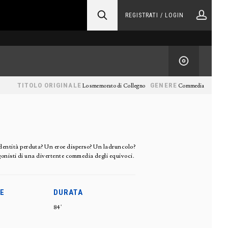
REGISTRATI / LOGIN
TITOLO ORIGINALE
GENERE
Lo smemorato di Collegno
Commedia
identità perduta? Un eroe disperso? Un ladruncolo?
onisti di una divertente commedia degli equivoci.
E
DURATA
84'