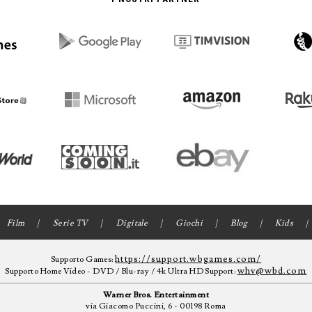
Film
Serie TV
Digitale
Giochi
Blog
Kids
https://support.wbgames.com/
Supporto Games:
whv@wbd.com
Supporto Home Video - DVD / Blu-ray / 4k Ultra HD Support:
Warner Bros. Entertainment
via Giacomo Puccini, 6 - 00198 Roma