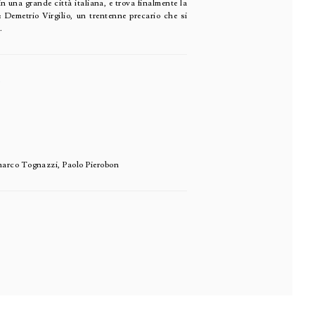
n una grande città italiana, e trova finalmente la
 Demetrio Virgilio, un trentenne precario che si
.
A
marco Tognazzi, Paolo Pierobon