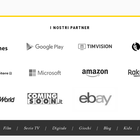
I NOSTRI PARTNER
Film
Serie TV
Digitale
Giochi
Blog
Kids