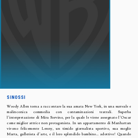
SINOSSI
Woody Allen torna a raccontare la sua amata New York, in una surreale e
malinconica commedia con contaminazioni teatrali. Superba
l’interpretazione di Mira Sorvino, per la quale le viene assegnato l’Oscar
come miglior attrice non protagonista. In un appartamento di Manhattan
vivono felicemente Lenny, un timido giornalista sportivo, sua moglie
Marta, gallerista d’arte, e il loro splendido bambino… adottivo! Quando