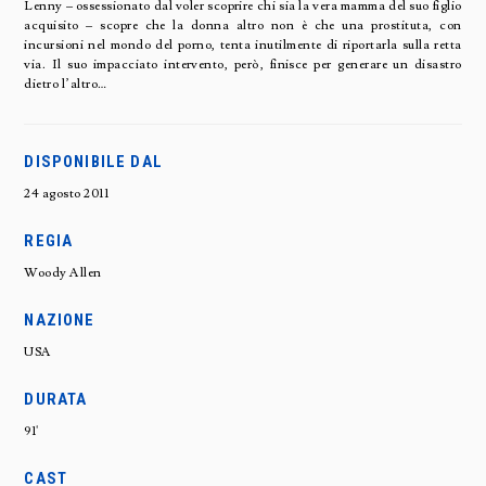
Lenny – ossessionato dal voler scoprire chi sia la vera mamma del suo figlio
acquisito – scopre che la donna altro non è che una prostituta, con
incursioni nel mondo del porno, tenta inutilmente di riportarla sulla retta
via. Il suo impacciato intervento, però, finisce per generare un disastro
dietro l’altro…
DISPONIBILE DAL
24 agosto 2011
REGIA
Woody Allen
NAZIONE
USA
DURATA
91'
CAST