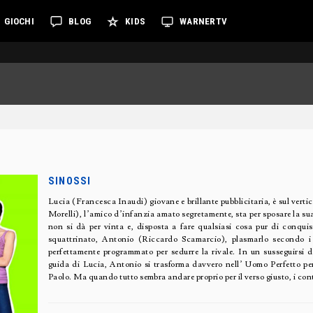
GIOCHI
BLOG
KIDS
WARNERTV
SINOSSI
Lucia (Francesca Inaudi) giovane e brillante pubblicitaria, è sul verti
Morelli), l’amico d’infanzia amato segretamente, sta per sposare la s
non si dà per vinta e, disposta a fare qualsiasi cosa pur di conquis
squattrinato, Antonio (Riccardo Scamarcio), plasmarlo secondo i 
perfettamente programmato per sedurre la rivale. In un susseguirsi di
guida di Lucia, Antonio si trasforma davvero nell’ Uomo Perfetto pe
Paolo. Ma quando tutto sembra andare proprio per il verso giusto, i co