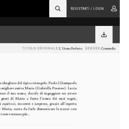
REGISTRATI / LOGIN
TITOLO ORIGINALE
GENERE
L' Uomo Perfetto
Commedia
ce sbagliato del tipico triangolo: Paolo (Giampaolo
ua migliore amica Maria (Gabriella Pession). Lucia
tare il suo uomo, decide di ingaggiare un attore
gusti di Maria e farne l’uomo dei suoi sogni,
 equivoci, incontri e sorprese, grazie all’esperta
r Maria, tanto da farle dimenticare le nozze con
nti non tornano più…