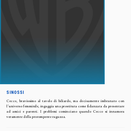
SINOSSI
Cecco, bravissimo al tavolo di biliardo, ma decisamente imbranato con
l’universo femminile, ingaggia una prostituta come fidanzata da presentare
ad amici e parenti. I problemi cominciano quando Cecco si innamora
veramente della prorompente ragazza.