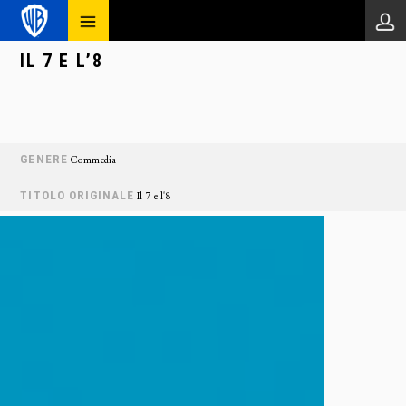
IL 7 E L’8
GENERE
Commedia
TITOLO ORIGINALE
Il 7 e l'8