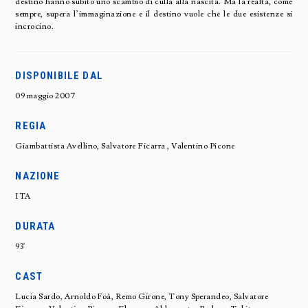
destino hanno subìto uno scambio di culla alla nascita. Ma la realtà, come
sempre, supera l’immaginazione e il destino vuole che le due esistenze si
incrocino.
DISPONIBILE DAL
09 maggio 2007
REGIA
Giambattista Avellino, Salvatore Ficarra , Valentino Picone
NAZIONE
ITA
DURATA
93'
CAST
Lucia Sardo, Arnoldo Foà, Remo Girone, Tony Sperandeo, Salvatore