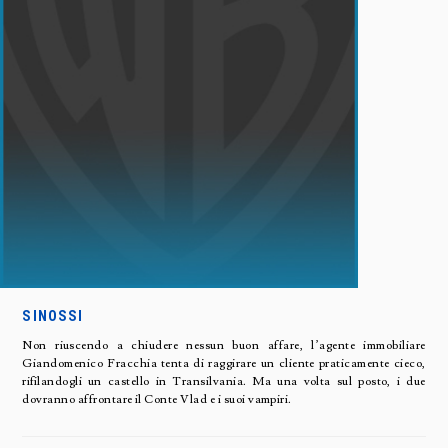
SINOSSI
Non riuscendo a chiudere nessun buon affare, l’agente immobiliare
Giandomenico Fracchia tenta di raggirare un cliente praticamente cieco,
rifilandogli un castello in Transilvania. Ma una volta sul posto, i due
dovranno affrontare il Conte Vlad e i suoi vampiri.