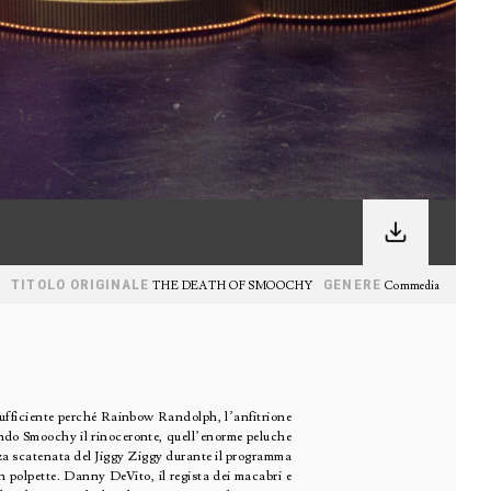
TITOLO ORIGINALE
GENERE
THE DEATH OF SMOOCHY
Commedia
ufficiente perché Rainbow Randolph, l’anfitrione
ando Smoochy il rinoceronte, quell’enorme peluche
danza scatenata del Jiggy Ziggy durante il programma
in polpette. Danny DeVito, il regista dei macabri e