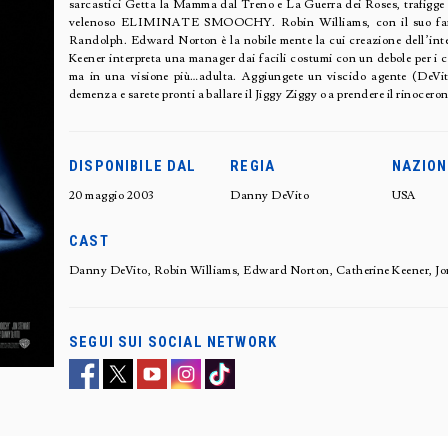
sarcastici Getta la Mamma dal Treno e La Guerra dei Roses, trafigge l
velenoso ELIMINATE SMOOCHY. Robin Williams, con il suo famos
Randolph. Edward Norton è la nobile mente la cui creazione dell’in
Keener interpreta una manager dai facili costumi con un debole per i 
ma in una visione più…adulta. Aggiungete un viscido agente (DeVito
demenza e sarete pronti a ballare il Jiggy Ziggy o a prendere il rinoceron
DISPONIBILE DAL
REGIA
NAZION
20 maggio 2003
Danny DeVito
USA
CAST
Danny DeVito, Robin Williams, Edward Norton, Catherine Keener, Jon 
SEGUI SUI SOCIAL NETWORK