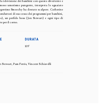
a televisione dei bambini con questo divertente e
o umorismo pungente, interpreta lo sguaiato
tegerrimo Smoochy ha destato scalpore. Catherine
conduttori di successo dei programmi per bambini,
), un perfido boss (Jon Stewart) e ogni tipo di
te per il corno.
E
DURATA
105'
Stewart, Pam Ferris, Vincent Schiavelli