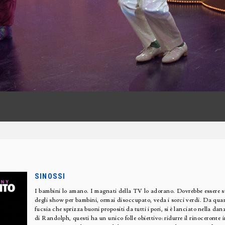
SINOSSI
I bambini lo amano. I magnati della TV lo adorano. Dovrebbe essere s
degli show per bambini, ormai disoccupato, veda i sorci verdi. Da qu
fucsia che sprizza buoni propositi da tutti i pori, si è lanciato nella 
di Randolph, questi ha un unico folle obiettivo: ridurre il rinoceronte 