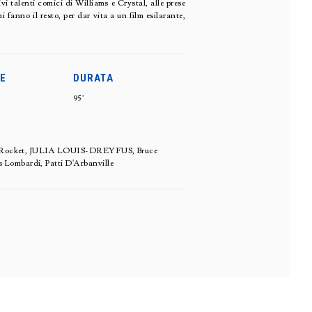
vi talenti comici di Williams e Crystal, alle prese
i fanno il resto, per dar vita a un film esilarante,
E
DURATA
95'
arles Rocket, JULIA LOUIS-DREYFUS, Bruce
 Lombardi, Patti D'Arbanville