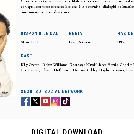
Ghostbusters) riesce con incredibile abilità a orchestrare i due esplosi
con quel territorio sconosciuto che è la paternità; dialoghi e situazion
emozionante e pieno di sorprese.
DISPONIBILE DAL
REGIA
NAZION
01 ottobre 1998
Ivan Reitman
USA
CAST
Billy Crystal, Robin Williams, Nastassja Kinski, Jared Harris, Ch
Greenwood, Charlie Hofheimer, Dennis Burkley, Haylie Johnson, Louis
SEGUI SUI SOCIAL NETWORK
DIGITAL
DOWNLOAD