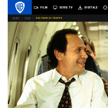
FILM
SERIE TV
DIGITALE
HOME
>
FILM
>
DUE PADRI DI TROPPO