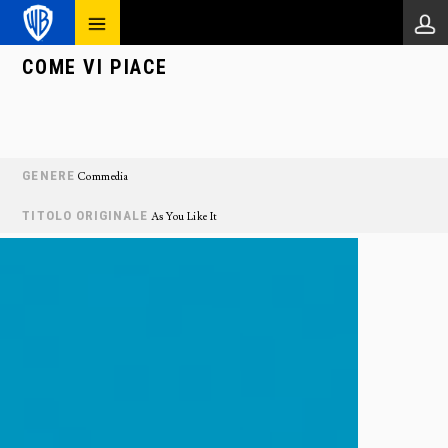
COME VI PIACE
GENERE
Commedia
TITOLO ORIGINALE
As You Like It