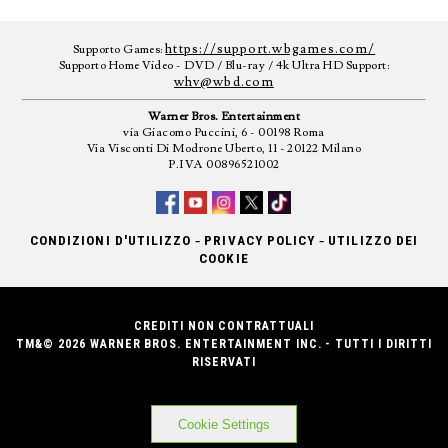
https://support.wbgames.com/
Supporto Games:
Supporto Home Video - DVD / Blu-ray / 4k Ultra HD Support:
whv@wbd.com
Warner Bros. Entertainment
via Giacomo Puccini, 6 - 00198 Roma
Via Visconti Di Modrone Uberto, 11 - 20122 Milano
P.IVA 00896521002
-
-
CONDIZIONI D'UTILIZZO
PRIVACY POLICY
UTILIZZO DEI
COOKIE
CREDITI NON CONTRATTUALI
TM&© 2026 WARNER BROS. ENTERTAINMENT INC. - TUTTI I DIRITTI
RISERVATI
Cookie Settings