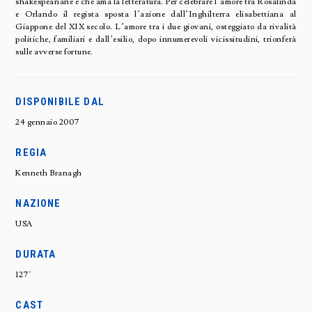
shakespeariane e che ama la letteratura. Per celebrare l’amore tra Rosalinda
e Orlando il regista sposta l’azione dall’Inghilterra elisabettiana al
Giappone del XIX secolo. L’amore tra i due giovani, osteggiato da rivalità
politiche, familiari e dall’esilio, dopo innumerevoli vicissitudini, trionferà
sulle avverse fortune.
DISPONIBILE DAL
24 gennaio 2007
REGIA
Kenneth Branagh
NAZIONE
USA
DURATA
127'
CAST