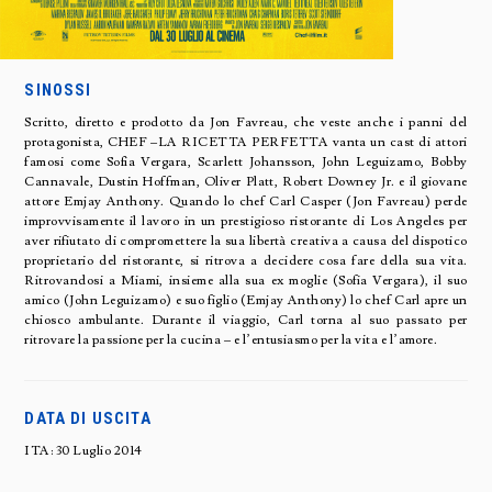
SINOSSI
Scritto, diretto e prodotto da Jon Favreau, che veste anche i panni del
protagonista, CHEF –LA RICETTA PERFETTA vanta un cast di attori
famosi come Sofia Vergara, Scarlett Johansson, John Leguizamo, Bobby
Cannavale, Dustin Hoffman, Oliver Platt, Robert Downey Jr. e il giovane
attore Emjay Anthony. Quando lo chef Carl Casper (Jon Favreau) perde
improvvisamente il lavoro in un prestigioso ristorante di Los Angeles per
aver rifiutato di compromettere la sua libertà creativa a causa del dispotico
proprietario del ristorante, si ritrova a decidere cosa fare della sua vita.
Ritrovandosi a Miami, insieme alla sua ex moglie (Sofia Vergara), il suo
amico (John Leguizamo) e suo figlio (Emjay Anthony) lo chef Carl apre un
chiosco ambulante. Durante il viaggio, Carl torna al suo passato per
ritrovare la passione per la cucina – e l’entusiasmo per la vita e l’amore.
DATA DI USCITA
ITA: 30 Luglio 2014