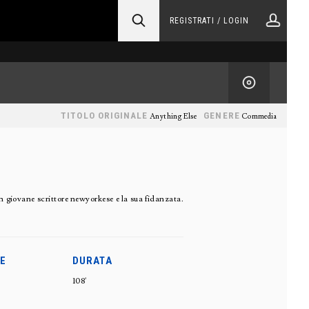
REGISTRATI / LOGIN
TITOLO ORIGINALE
GENERE
Anything Else
Commedia
n giovane scrittore newyorkese e la sua fidanzata.
E
DURATA
108'