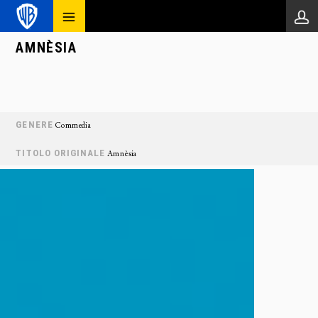
AMNÈSIA
GENERE
Commedia
TITOLO ORIGINALE
Amnèsia