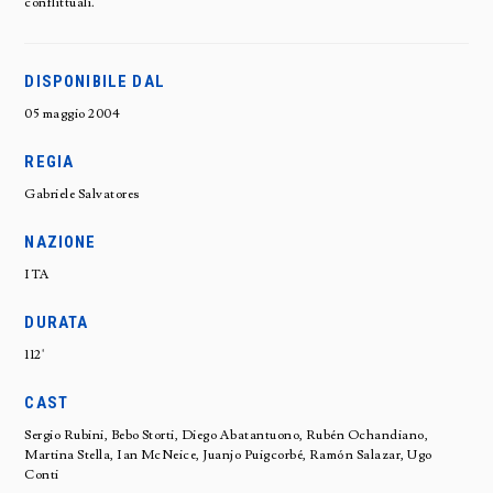
conflittuali.
DISPONIBILE DAL
05 maggio 2004
REGIA
Gabriele Salvatores
NAZIONE
ITA
DURATA
112'
CAST
Sergio Rubini, Bebo Storti, Diego Abatantuono, Rubén Ochandiano,
Martina Stella, Ian McNeice, Juanjo Puigcorbé, Ramón Salazar, Ugo
Conti