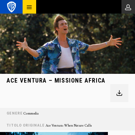
ACE VENTURA – MISSIONE AFRICA
GENERE
Commedia
TITOLO ORIGINALE
Ace Ventura: When Nature Calls