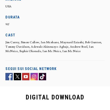
USA
DURATA
90'
CAST
Jim Carrey, Simon Callow, Ian Mcshane, Maynard Eziashi, Bob Gunton,
Tommy Davidson, Adewale Akinnuoye-Agbaje, Andrew Steel, Ian
McNeice, Sophie Okonedo, Ian Mc Neice, Ian Mc Neice
SEGUI SUI SOCIAL NETWORK
DIGITAL
DOWNLOAD