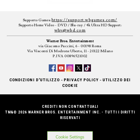
https://support.wbgames.com/
Supporto Games:
Supporto Home Video - DVD / Blu-ray / 4k Ultra HD Support:
whv@wbd.com
Warner Bros. Entertainment
via Giacomo Puccini, 6 - 00198 Roma
Via Visconti Di Modrone Uberto, 11 - 20122 Milano
P.IVA 00896521002
-
-
CONDIZIONI D'UTILIZZO
PRIVACY POLICY
UTILIZZO DEI
COOKIE
CREDITI NON CONTRATTUALI
TM&© 2026 WARNER BROS. ENTERTAINMENT INC. - TUTTI I DIRITTI
RISERVATI
Cookie Settings