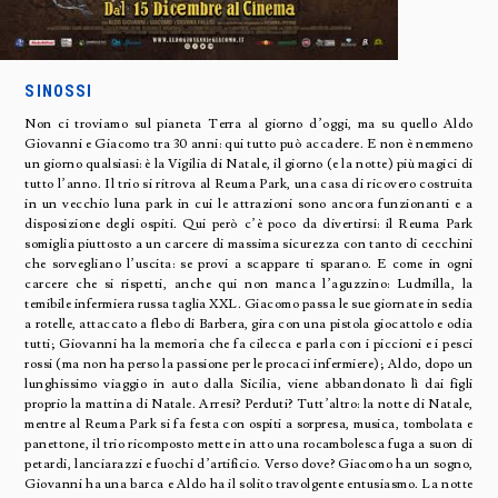
SINOSSI
Non ci troviamo sul pianeta Terra al giorno d’oggi, ma su quello Aldo
Giovanni e Giacomo tra 30 anni: qui tutto può accadere. E non è nemmeno
un giorno qualsiasi: è la Vigilia di Natale, il giorno (e la notte) più magici di
tutto l’anno. Il trio si ritrova al Reuma Park, una casa di ricovero costruita
in un vecchio luna park in cui le attrazioni sono ancora funzionanti e a
disposizione degli ospiti. Qui però c’è poco da divertirsi: il Reuma Park
somiglia piuttosto a un carcere di massima sicurezza con tanto di cecchini
che sorvegliano l’uscita: se provi a scappare ti sparano. E come in ogni
carcere che si rispetti, anche qui non manca l’aguzzino: Ludmilla, la
temibile infermiera russa taglia XXL. Giacomo passa le sue giornate in sedia
a rotelle, attaccato a flebo di Barbera, gira con una pistola giocattolo e odia
tutti; Giovanni ha la memoria che fa cilecca e parla con i piccioni e i pesci
rossi (ma non ha perso la passione per le procaci infermiere); Aldo, dopo un
lunghissimo viaggio in auto dalla Sicilia, viene abbandonato lì dai figli
proprio la mattina di Natale. Arresi? Perduti? Tutt’altro: la notte di Natale,
mentre al Reuma Park si fa festa con ospiti a sorpresa, musica, tombolata e
panettone, il trio ricomposto mette in atto una rocambolesca fuga a suon di
petardi, lanciarazzi e fuochi d’artificio. Verso dove? Giacomo ha un sogno,
Giovanni ha una barca e Aldo ha il solito travolgente entusiasmo. La notte