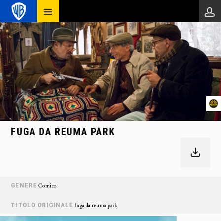
FUGA DA REUMA PARK
GENERE
Comico
TITOLO ORIGINALE
fuga da reuma park