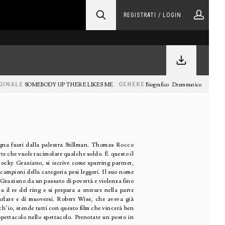
REGISTRATI / LOGIN
GINALE
GENERE
SOMEBODY UP THERE LIKES ME
Biografico
Drammatico
segna fuori dalla palestra Stillman. Thomas Rocco
rte che vuole racimolare qualche soldo. È questo il
 Rocky Graziano, si iscrive come sparring partner,
campioni della categoria pesi leggeri. Il suo nome
i Graziano da un passato di povertà e violenza fino
 il re del ring e si prepara a entrare nella parte
arlare e di muoversi. Robert Wise, che aveva già
h’io, stende tutti con questo film che vincerà ben
ettacolo nello spettacolo. Prenotate un posto in