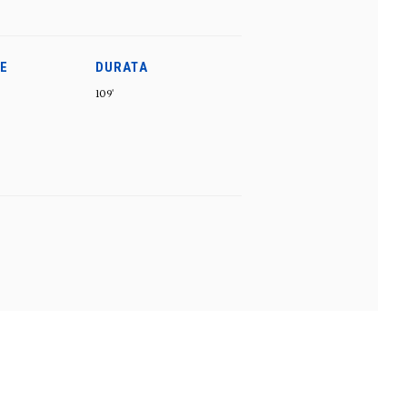
E
DURATA
109'