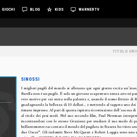
GIOCHI
BLOG
KIDS
WARNERTV
TITOLO ORI
SINOSSI
I migliori pugili del mondo si allenano qui ogni giorno recita un’in
Barella non è un pugile. È solo un giovane scapestrato senza arte né pa
vero motivo per cui entra nella palestra e, usando il nome fittizio di
guadagnando la bellezza di 10 dollari… e mettendo al tappeto uno dei 
rimane impresso. Al pari di questa ispirata ricostruzione dell’ascesa d
al titolo dei pesi medi. Nel suo secondo film, Paul Newman interpreta
incontrandosi con lo stesso Graziano per studiare il suo modo di p
brillantemente raccontato il mondo del pugilato in Stasera ho vinto anc
due Oscar®. Gli indomiti Steve McQueen e Robert Loggia sono uno sp