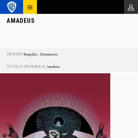
AMADEUS
GENERE
Biografico
Drammatico
TITOLO ORIGINALE
Amadeus