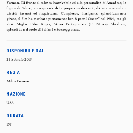
Forman. Di fronte al talento inarrivabile ed alla personalità di Amadeus, la
figura di Salieri, consapevole della propria mediocrità, dà vita a scambi e
dissidi intensi ed inquietanti. Complesso, intrigante, splendidamente
girato, il film ha meritato pienamente ben 8 premi Oscar® nel 1984; tra gli
altri: Miglior Film, Regia, Attore Protagonista (F. Murray Abraham,
splendido nel ruolo di Salieri) e Sceneggiatura.
DISPONIBILE DAL
21 febbraio 2013
REGIA
Milos Forman
NAZIONE
USA
DURATA
153'