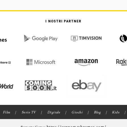
I NOSTRI PARTNER
Film
Serie TV
Digitale
Giochi
Blog
Kids