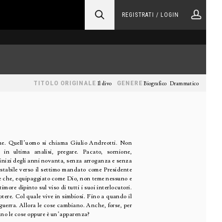
REGISTRATI / LOGIN
TITOLO ORIGINALE
GENERE
Il divo
Biografico
Drammatico
e. Quell’uomo si chiama Giulio Andreotti. Non
 in ultima analisi, pregare. Pacato, sornione,
i inizi degli anni novanta, senza arroganza e senza
estabile verso il settimo mandato come Presidente
ate che, equipaggiato come Dio, non teme nessuno e
more dipinto sul viso di tutti i suoi interlocutori.
tere. Col quale vive in simbiosi. Fino a quando il
 guerra. Allora le cose cambiano. Anche, forse, per
no le cose oppure è un’apparenza?