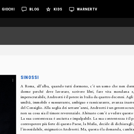
GIOCHI
BLOG
KIDS
WARNERTV
SINOSSI
A Roma, all’alba, quando tutti dormono, c’è un uomo che non dorm
dorme perché deve lavorare, scrivere libri, fare vita mondana e,
imperscrutabile, Andreotti è il potere in Italia da quattro decenni. Agl
umiltà, immobile e sussurrante, ambiguo e rassicurante, avanza inarr
del Consiglio. Alla soglia dei settant’anni, Andreotti è un gerontocr
non sa cosa sia il timore reverenziale. Abituato com’è a vedere questo ti
La sua contentezza è asciutta e impalpabile. La sua contentezza è il po
contropotere più forte di questo Paese, la Mafia, decide di dichiaragli
l’inossidabile, enigmatico Andreotti. Ma, questa è la domanda, cambia