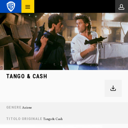
TANGO & CASH
GENERE
Azione
TITOLO ORIGINALE
Tango & Cash