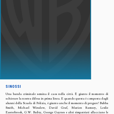
SINOSSI
Una banda criminale semina il caos nella città. È giunto il momento di
schierare la nostra difesa in prima linea. E quando questa è composta dagli
alunni della Scuola di Polizia, è giunto anche il momento di pregare! Bubba
Smith, Michael Winslow, David Graf, Marion Ramsey, Leslie
Easterbrook, G.W. Bailey, George Gaynes e altri rimpatriati allacciano le