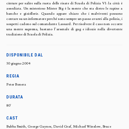
cinture per salire sulla ruota delle risate di Scuola di Polizia VI: la città è
assediata. Un misterioso Mister Big è la mente che sta dietro le rapine a
banche e gioiellerie. Quando appare chiaro che i malviventi possono
contare su un informatore perché sono sempre un passo avanti alla polizia, i
sospetti cadono sul comandante Lassard. Per risolvere il caso non occorre
una mente suprema, bastano l’arsenale di gag e idiozie nella divertente
tradizione di Scuola di Polizia.
DISPONIBILE DAL
30 giugno 2004
REGIA
Peter Bonerz
DURATA
80'
CAST
Bubba Smith, George Gaynes, David Graf, Michael Winslow, Bruce