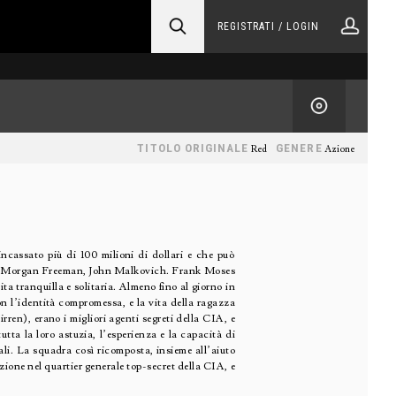
REGISTRATI / LOGIN
TITOLO ORIGINALE
GENERE
Red
Azione
ncassato più di 100 milioni di dollari e che può
ren, Morgan Freeman, John Malkovich. Frank Moses
ta tranquilla e solitaria. Almeno fino al giorno in
n l’identità compromessa, e la vita della ragazza
en), erano i migliori agenti segreti della CIA, e
tta la loro astuzia, l’esperienza e la capacità di
ali. La squadra così ricomposta, insieme all’aiuto
uzione nel quartier generale top-secret della CIA, e