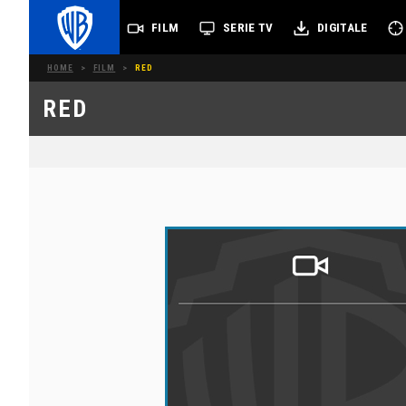
FILM
SERIE TV
DIGITALE
HOME
>
FILM
>
RED
RED