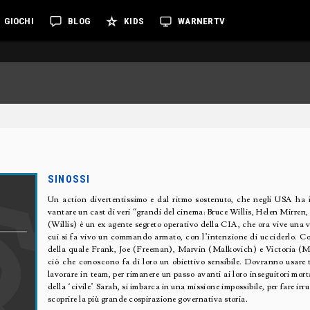
GIOCHI
BLOG
KIDS
WARNERTV
SINOSSI
Un action divertentissimo e dal ritmo sostenuto, che negli USA ha i
vantare un cast di veri “grandi del cinema: Bruce Willis, Helen Mir
(Willis) è un ex agente segreto operativo della CIA, che ora vive una vi
cui si fa vivo un commando armato, con l’intenzione di ucciderlo. Co
della quale Frank, Joe (Freeman), Marvin (Malkovich) e Victoria (Mirr
ciò che conoscono fa di loro un obiettivo sensibile. Dovranno usare tu
lavorare in team, per rimanere un passo avanti ai loro inseguitori mort
della ‘civile’ Sarah, si imbarca in una missione impossibile, per fare irr
scoprire la più grande cospirazione governativa storia.