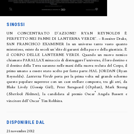
SINOSSI
UN CONCENTRATO D’AZIONE! RYAN REYNOLDS È
PERFETTO NEI PANNI DI LANTERNA VERDE’. – Rossiter Drake,
SAN FRANCISCO EXAMINER In un universo tanto vasto quanto
misterioso, esiste da secoli un’elite di garanti della pace e della giustizia. È
il CORPO DELLE LANTERNE VERDI. Quando un nuovo nemico
chiamato PARALLAX minaccia di distruggere l’universo, il loro destino e
il destino della Terra saranno nelle mani della nuova recluta del Corpo, il
primo umano a essere stato scelto per farne parte: HAL JORDAN (Ryan
Reynolds).
Lanterna Verde
porta per la prima volta sul grande schermo
questo popolare supereroe con un cast stellare composto, tra gli atri, da
Blake Lively (Gossip Girl), Peter Sarsgaard (
Orphan
), Mark Strong
®
(
Sherlock Holmes
), la candidata al premio Oscar
Angela Bassett e
®
vincitore dell’Oscar
Tim Robbins.
DISPONIBILE DAL
21 novembre 2012